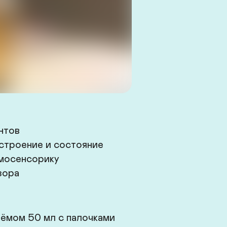
тов

астроение и состояние

мосенсорику

зора
мом 50 мл с палочками
