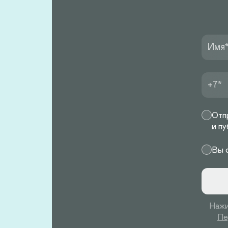
Имя
+7
Отпр
и п
Вы 
Нажи
Пе