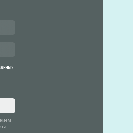
данных
ением
сти